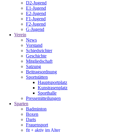
D2-Jugend
E1-Jugend
E2-Jugend
F1-Jugend
F2-Jugend
G-Jugend
Verein
News
Vorstand
Schiedsrichter
Geschichte
Mitgliedschaft
Satzung
Beitragsordnung
Sportstätten
Hauptsportplatz
Kunstrasenplatz
Sporthalle
Pressemitteilungen
Sparten
Badminton
Boxen
Darts
Frauensport
fit + aktiv im Alter