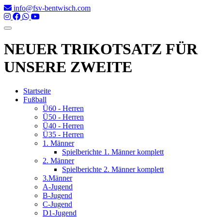
Direkt
info@fsv-bentwisch.com
zum
Inhalt
NEUER TRIKOTSATZ FÜR
UNSERE ZWEITE
Startseite
Fußball
Hauptnavigation
Ü60 - Herren
Ü50 - Herren
Ü40 - Herren
Ü35 - Herren
1. Männer
Spielberichte 1. Männer komplett
2. Männer
Spielberichte 2. Männer komplett
3.Männer
A-Jugend
B-Jugend
C-Jugend
D1-Jugend